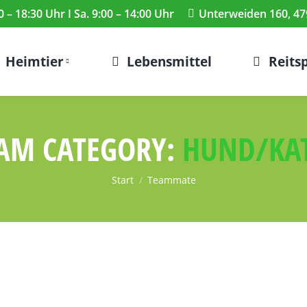
0 – 18:30 Uhr I Sa. 9:00 – 14:00 Uhr
Unterweiden 160, 47
Heimtier
Lebensmittel
Reits
AM CATEGORY:
HUND/KA
Sie befinden sich hier:
Start
Teammate